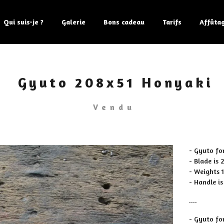
Qui suis-je ?
Galerie
Bons cadeau
Tarifs
Affûta
Gyuto 208x51 Honyaki
Vendu
- Gyuto fo
- Blade is
- Weights 
- Handle i
....
- Gyuto fo