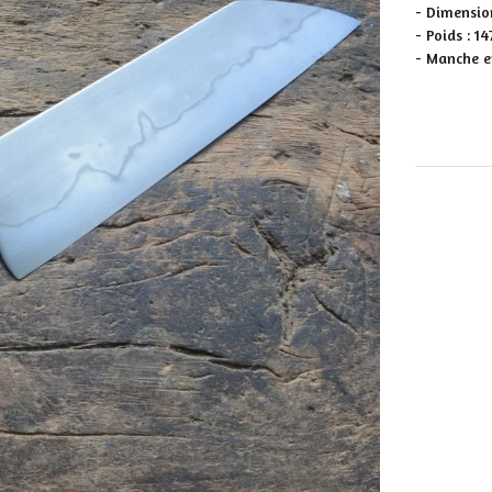
- Dimensio
- Poids : 
- Manche en