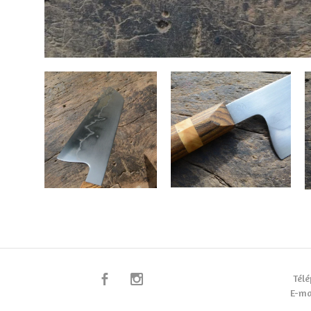
Télé
E-ma