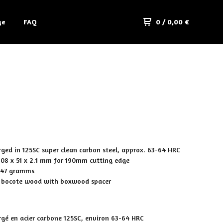
ge
FAQ
0
/
0,00
€
rged in 125SC super clean carbon steel, approx. 63-64 HRC
 208 x 51 x 2.1 mm for 190mm cutting edge
147 gramms
s bocote wood with boxwood spacer
rgé en acier carbone 125SC, environ 63-64 HRC